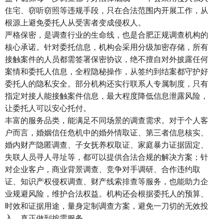
住宅、窃听窃照等违规手段，只在合法范围内开展工作，从
根源上避免委托人从受害者变成侵权人。
严格保密，是调查行业的生命线，也是合肥正规调查机构的
核心承诺。针对委托信息，机构会采用分级加密存储，所有
接触案件的人员都需签署保密协议，绝不擅自对外披露任何
案情和委托人信息，全程隐秘操作，从签约到结案都守护好
委托人的隐私安全。部分机构还实行联系人专属制度，只有
指定对接人能接触案件信息，最大程度降低信息泄露风险，
让委托人可以安心托付。
丰富的服务品类，能满足不同场景的调查需求。对于个人客
户而言，婚姻信任危机中的婚外情取证、第三者信息核实、
婚内财产隐匿调查、子女抚养权取证、家庭暴力证据固定、
失联人员寻人寻址等，都可以提供合法合规的解决方案；针
对企业客户，商业背景调查、竞争对手调研、合作违约取
证、知识产权侵权调查、财产线索排查等服务，也能助力企
业规避风险，维护合法权益。机构还会根据委托人的预算、
时效和证据用途，量身定制调查方案，避免一刀切的无效投
入，真正做到按需服务。