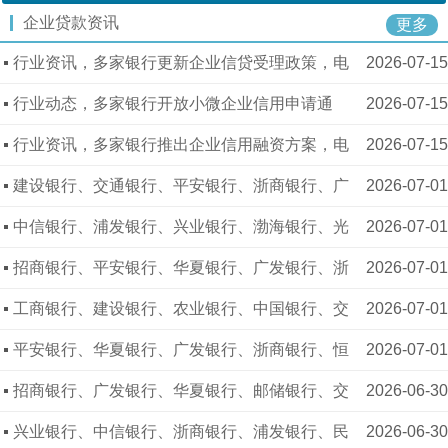
企业贷款资讯
更多
行业资讯，多家银行更新企业信贷受理政策，电
2026-07-15
话13387191650李经理农业银行、中国银行、恒丰
行业动态，多家银行开放小微企业信用申请通
2026-07-15
银行、烟台银行开放申报，额度 80 万 - 920 万，根
道，电话13387191650李经理建设银行、工商银
行业资讯，多家银行推出企业信用融资方案，电
2026-07-15
据企业经营状况综合审批
行、华夏银行、日照银行推出产品，额度 40 万 - 72
话13387191650李经理工商银行、中国银行、兴业
建设银行、交通银行、平安银行、浙商银行、广
2026-07-01
0 万，资质达标即可提交审核
银行、青岛银行上线服务，额度 60 万 - 850 万，融
发银行、华夏银行电话13387191650李经理仅出示
中信银行、浦发银行、兴业银行、渤海银行、光
2026-07-01
资成本面议，资料齐全有序审批 ​
营业执照就能申办，放款额度 750-1900 万企业融
大银行、民生银行持有营业执照即可准入，电话133
招商银行、平安银行、华夏银行、广发银行、浙
2026-07-01
资，无需房产设备做抵押物
87191650李经理可授信 1600-2800 万经营专款，
商银行、恒丰银行只凭营业执照直接报审，电话133
工商银行、建设银行、农业银行、中国银行、交
2026-07-01
免抵押免担保极速审核
87191650李经理额度 1100-2400 万纯信用贷，资
通银行、邮储银行单持营业执照就能办理，电话133
平安银行、华夏银行、广发银行、浙商银行、恒
2026-07-01
料简单无需各类财务报表
87191650李经理可贷 900-2100 万企业贷，门槛宽
丰银行、渤海银行电话13387191650李经理仅凭营
招商银行、广发银行、华夏银行、邮储银行、交
2026-06-30
松无需繁杂辅助材料
业执照即可申请，可获批 1400-2600 万经营贷，手
通银行、工商银行仅有营业执照就能审批，无需财
兴业银行、中信银行、浙商银行、浦发银行、民
2026-06-30