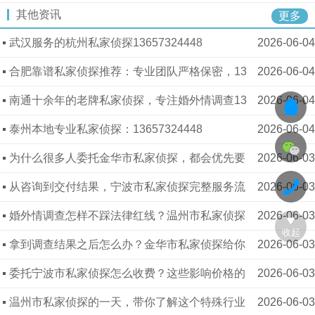
其他资讯
短期拆借 私密稳妥
更多
武汉服务的杭州私家侦探13657324448
2026-06-04
合肥靠谱私家侦探推荐：专业团队严格保密，13
2026-06-04
657324448
南通十余年的老牌私家侦探，专注婚外情调查13
2026-06-04
657324448
泰州本地专业私家侦探：13657324448
2026-06-04
为什么很多人委托金华市私家侦探，都会优先要
2026-06-03
求全程保密？原因太真实了13080502255
从咨询到交付结果，宁波市私家侦探完整服务流
2026-06-03
程大公开13080502255
婚外情调查怎样不踩法律红线？温州市私家侦探
2026-06-03
收起
梳理合规边界 13080502255
拿到调查结果之后怎么办？金华市私家侦探给你
2026-06-03
后续行动建议 13080502255
委托宁波市私家侦探怎么收费？这些影响价格的
2026-06-03
因素要清楚 13080502255
温州市私家侦探的一天，带你了解这个特殊行业
2026-06-03