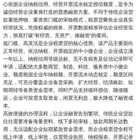
心依据企业纳税信用、经营开票流水核定授信额度，是专为
诚信经营企业量身打造的普惠融资方案。不同于传统企业贷
款重抵押物、重资质门槛的审核模式，税票贷聚焦企业真实
经营状况，凭借权威的税务、开票数据精准评估企业经营实
力，彻底打破“有经营、无资产、难融资”的僵局。
低门槛、高灵活是企业税票贷的核心优势。该产品主要面向
正常经营、依法纳税、开票稳定的中小微企业，企业成立满
一年以上、纳税信用等级达标、无不良税务及征信记录即可
申请，适配绝大多数商贸、制造、科技、服务类中小微企
业。额度根据企业年纳税额、开票流水动态核定，额度区间
充足，可充分覆盖企业备货采购、扩大经营、结清账款、短
期周转等各类资金需求。同时产品支持循环授信、随借随
还，企业可按需支取资金，闲置无利息，极大降低了融资成
本。
高效便捷的办理流程，让企业融资告别繁琐。传统企业贷款
往往需要准备海量资料、线下多轮审核，放款周期长达数
周，无法适配企业短期紧急资金需求。而企业税票贷全程可
线上申请、线上审批，仅需营业执照、纳税报表、开票记录